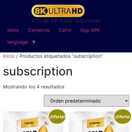
IPTV 8K VIP Player Suscripción
Inicio
Comercio
Carro
App APK
language
Inicio
/ Productos etiquetados “subscription”
subscription
Mostrando los 4 resultados
¡Oferta!
¡Oferta!